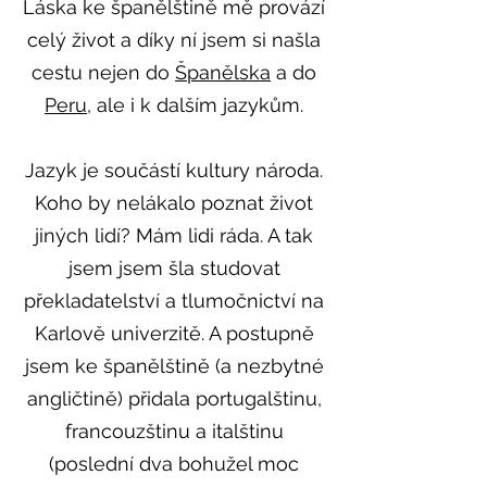
Láska ke španělštině mě provází
celý život a díky ní jsem si našla
cestu nejen do
Španělska
a do
Peru
, ale i k dalším jazykům.
Jazyk je součástí kultury národa.
Koho by nelákalo poznat život
jiných lidí? Mám lidi ráda. A tak
jsem jsem šla studovat
překladatelství a tlumočnictví na
Karlově univerzitě. A postupně
jsem ke španělštině (a nezbytné
angličtině) přidala portugalštinu,
francouzštinu a italštinu
(poslední dva bohužel moc