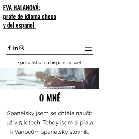
EVA HALANOVÁ:
profe de idioma checo
y del español
specialistka na hispánský svět
O MNĚ
Španělsky jsem se chtěla naučit
už v 5 letech. Tehdy jsem si přála
k Vánocům španělský slovník.