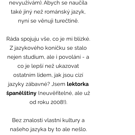
nevyužívám). Abych se naučila
také jiný než románský jazyk,
nyní se věnuji turečtině.
Ráda spojuju vše, co je mi blízké.
Z jazykového koníčku se stalo
nejen studium, ale i povolání - a
co je lepší než ukazovat
ostatním lidem, jak jsou cizí
jazyky zábavné? Jsem
lektorka
španělštiny
(neuvěřitelné, ale už
od roku 2008!).
Bez znalosti vlastní kultury a
našeho jazyka by to ale nešlo.