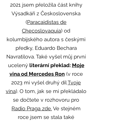
2021 jsem přeložila část knihy
Výsadkáři z Československa
(
Paracaidistas de
Checoslovaquia
) od
kolumbijského autora s českými
předky, Eduardo Bechara
Navratilova. Také vyšel můj první
ucelený
literární překlad:
Moje
vina od Mercedes Ron
(v roce
2023 mi vyšel druhý díl
Tvoje
vina
). O tom, jak se mi překládalo
se dočtete v rozhovoru pro
Radio Praga zde.
Ve stejném
roce jsem se stala také
ambasadorkou Programu