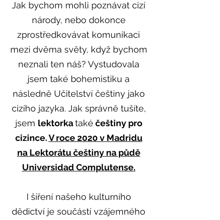
Jak bychom mohli poznávat cizí
národy, nebo dokonce
zprostředkovávat komunikaci
mezi dvěma světy, když bychom
neznali ten náš? Vystudovala
jsem také bohemistiku a
následně Učitelství češtiny jako
cizího jazyka. Jak správně tušíte,
jsem
lektorka
také
češtiny pro
cizince.
V roce 2020 v Madridu
na Lektorátu češtiny na půdě
Universidad Complutense.
I šíření našeho kulturního
dědictví je součástí vzájemného