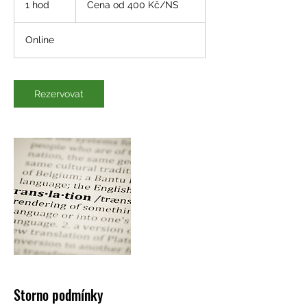
1 hod
1
Cena od 400 Kč/NS
400
Kč/NS
h
o
Online
Rezervovat
Storno podmínky