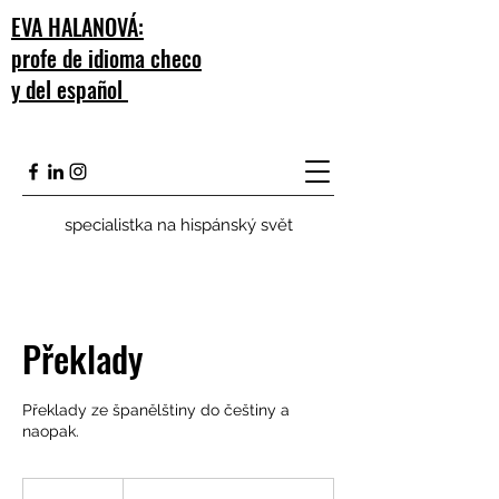
EVA HALANOVÁ:
profe de idioma checo
y del español
specialistka na hispánský svět
Překlady
Překlady ze španělštiny do češtiny a
naopak.
Cena
od