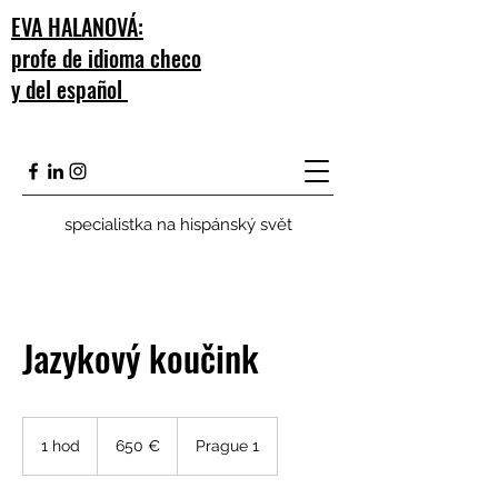
EVA HALANOVÁ:
profe de idioma checo
y del español
specialistka na hispánský svět
Jazykový koučink
650
eur
1 hod
1
650 €
Prague 1
h
o