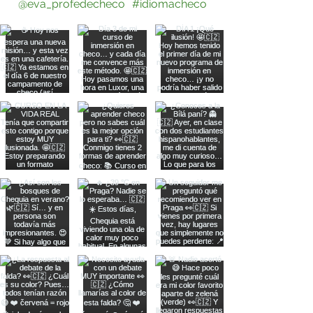
@eva_profedecheco
#idiomacheco