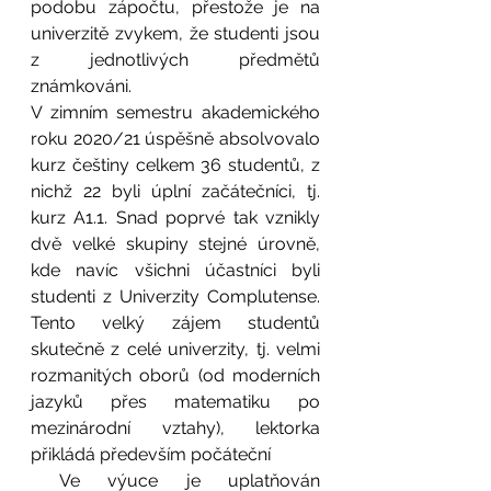
podobu zápočtu, přestože je na 
univerzitě zvykem, že studenti jsou 
z jednotlivých předmětů 
známkováni. 
V zimním semestru akademického 
roku 2020/21 úspěšně absolvovalo 
kurz češtiny celkem 36 studentů, z 
nichž 22 byli úplní začátečníci, tj. 
kurz A1.1. Snad poprvé tak vznikly 
dvě velké skupiny stejné úrovně, 
kde navíc všichni účastníci byli 
studenti z Univerzity Complutense. 
Tento velký zájem studentů 
skutečně z celé univerzity, tj. velmi 
rozmanitých oborů (od moderních 
jazyků přes matematiku po 
mezinárodní vztahy), lektorka 
přikládá především počáteční 
 Ve výuce je uplatňován 