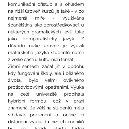
komunikační přístup a s ohledem 
na nižší úroveň kurzů je také - v co 
nejmenší míře - využívána 
španělština jako zprostředkovací, u 
některých gramatických jevů také 
jako komparatistický jazyk. Z 
důvodu nízké úrovně je využití 
mateřského jazyka studentů nutné 
z velké části u kulturních témat. 
Zimní semestr začal již v období, 
kdy fungování školy, ale i běžného 
života, bylo velmi ovlivněno 
proticovidovými opatřeními. Výuka 
na celé univerzitě probíhala 
hybridní formou, což v praxi 
znamená, že většina studentů měla 
střídavě prezenční a online či 
distanční výuku (u nižších ročníků 
byl cca každý čtvrtý týden 