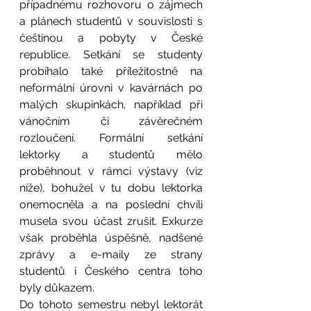
případnému rozhovoru o zájmech 
a plánech studentů v souvislosti s 
češtinou a pobyty v České 
republice. Setkání se studenty 
probíhalo také příležitostně na 
neformální úrovni v kavárnách po 
malých skupinkách, například při 
vánočním či závěrečném 
rozloučení. Formální setkání 
lektorky a studentů mělo 
proběhnout v rámci výstavy (viz 
níže), bohužel v tu dobu lektorka 
onemocněla a na poslední chvíli 
musela svou účast zrušit. Exkurze 
však proběhla úspěšně, nadšené 
zprávy a e-maily ze strany 
studentů i Českého centra toho 
byly důkazem. 
Do tohoto semestru nebyl lektorát 