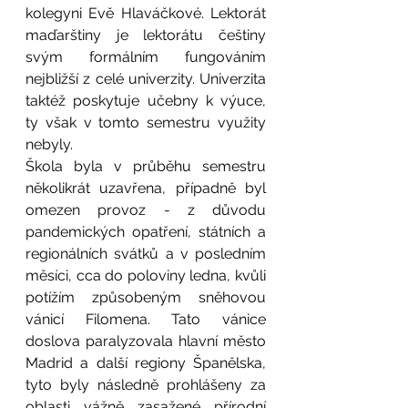
kolegyni Evě Hlaváčkové. Lektorát 
maďarštiny je lektorátu češtiny 
svým formálním fungováním 
nejbližší z celé univerzity. Univerzita 
taktéž poskytuje učebny k výuce, 
ty však v tomto semestru využity 
nebyly. 
Škola byla v průběhu semestru 
několikrát uzavřena, případně byl 
omezen provoz - z důvodu 
pandemických opatření, státních a 
regionálních svátků a v posledním 
měsíci, cca do poloviny ledna, kvůli 
potížím způsobeným sněhovou 
vánicí Filomena. Tato vánice 
doslova paralyzovala hlavní město 
Madrid a další regiony Španělska, 
tyto byly následně prohlášeny za 
oblasti vážně zasažené přírodní 