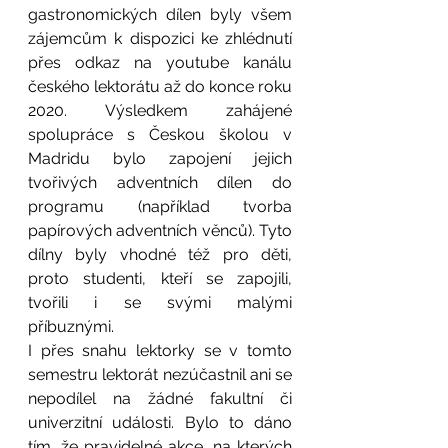
gastronomických dílen byly všem 
zájemcům k dispozici ke zhlédnutí 
přes odkaz na youtube kanálu 
českého lektorátu až do konce roku 
2020. Výsledkem zahájené 
spolupráce s Českou školou v 
Madridu bylo zapojení jejich 
tvořivých adventních dílen do 
programu (například tvorba 
papírových adventních věnců). Tyto 
dílny byly vhodné též pro děti, 
proto studenti, kteří se zapojili, 
tvořili i se svými malými 
příbuznými. 
I přes snahu lektorky se v tomto 
semestru lektorát nezúčastnil ani se 
nepodílel na žádné fakultní či 
univerzitní události. Bylo to dáno 
tím, že pravidelné akce, na kterých 