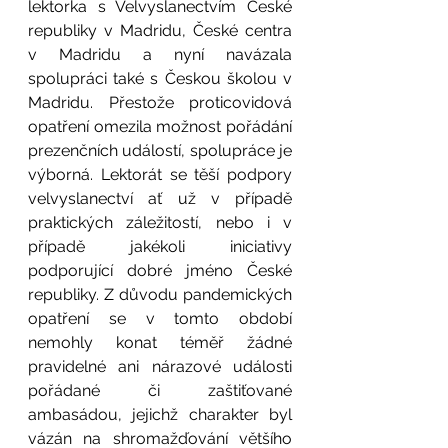
lektorka s Velvyslanectvím České 
republiky v Madridu, České centra 
v Madridu a nyní navázala 
spolupráci také s Českou školou v 
Madridu. Přestože proticovidová 
opatření omezila možnost pořádání 
prezenčních událostí, spolupráce je 
výborná. Lektorát se těší podpory 
velvyslanectví ať už v případě 
praktických záležitostí, nebo i v 
případě jakékoli iniciativy 
podporující dobré jméno České 
republiky. Z důvodu pandemických 
opatření se v tomto období 
nemohly konat téměř žádné 
pravidelné ani nárazové události 
pořádané či zaštiťované 
ambasádou, jejichž charakter byl 
vázán na shromažďování většího 