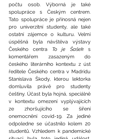
počtu osob. Výborná je také 
spolupráce s Českým centrem. 
Tato spolupráce je přínosná nejen 
pro univerzitní studenty, ale také 
ostatní zájemce o kulturu. Velmi 
úspěšná byla návštěva výstavy 
Českého centra 
To je Šašek 
s 
komentářem zasazeným do 
českého literárního kontextu z úst 
ředitele Českého centra v Madridu 
Stanislava Škody, kterou lektorka 
domluvila právě pro studenty 
češtiny. Účast byla hojná, speciálně 
v kontextu omezení vyplývajících 
ze zhoršujícího se šíření 
onemocnění covid-19. Za jediné 
odpoledne se účastnilo kolem 20 
studentů. Vzhledem k pandemické 
situaci byla toto jediná událost, 