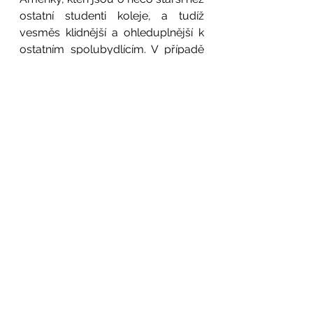
ostatní studenti koleje, a tudíž 
vesměs klidnější a ohleduplnější k 
ostatním spolubydlícím. V případě 
potíží je třeba se obracet na 
ředitelku koleje. Strava v jídelně 
není bohužel moc kvalitní. 
Vzhledem k pandemickým 
opatřením bylo tento školní rok v 
jídelně zrušeno částečně bufetové 
servírování a do jídelny byly na 
stoly dána plexiskla. Na jídlo se 
tvořily fronty, kde studenti mezi 
sebou nedodržovali bezpečnou 
vzdálenost. Kolej je součástí 
univerzitního města, nejbližší 
obchody a restaurace jsou cca 20 
minut pěšky, což je pro lektorku 
obtížné zejména z časových 