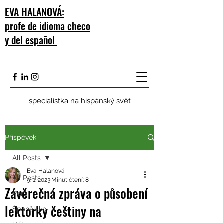
EVA HALANOVÁ:
profe de idioma checo
y del español
specialistka na hispánský svět
Příspěvek
All Posts
Eva Halanová
All Posts
9. 1. 2023
Minut čtení: 8
Závěrečná zpráva o působení
Peru
lektorky češtiny na
Španělsko