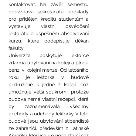
kontaktovat. Na závěr semestru 
odevzdává sekretariátu podklady 
pro přidělení kreditů studentům a 
vystavuje vlastní osvědčení 
lektorátu o úspěšném absolvování 
kurzu, které podepisuje děkan 
fakulty. 
Univerzita poskytuje lektorce 
zdarma ubytování na koleji a plnou 
penzi v kolejní menze. Od letošního 
roku je lektorka v budově 
přidružené k jedné z kolejí, což 
umožňuje větší soukromí, protože 
budova nemá vlastní recepci, která 
by zaznamenávala všechny 
příchody a odchody lektorky. V této 
budově jsou ubytování stipendisté 
ze zahraničí, především z Latinské 
Ameriky, kteří jsou o něco starší než 