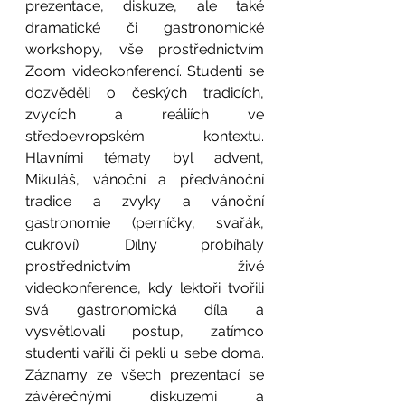
prezentace, diskuze, ale také 
dramatické či gastronomické 
workshopy, vše prostřednictvím 
Zoom videokonferencí. Studenti se 
dozvěděli o českých tradicích, 
zvycích a reáliích ve 
středoevropském kontextu. 
Hlavními tématy byl advent, 
Mikuláš, vánoční a předvánoční 
tradice a zvyky a vánoční 
gastronomie (perníčky, svařák, 
cukroví). Dílny probíhaly 
prostřednictvím živé 
videokonference, kdy lektoři tvořili 
svá gastronomická díla a 
vysvětlovali postup, zatímco 
studenti vařili či pekli u sebe doma. 
Záznamy ze všech prezentací se 
závěrečnými diskuzemi a 