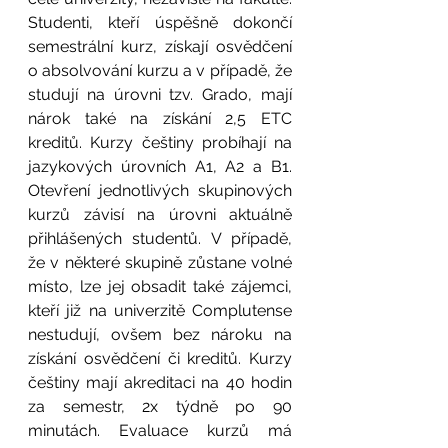
Studenti, kteří úspěšně dokončí 
semestrální kurz, získají osvědčení 
o absolvování kurzu a v případě, že 
studují na úrovni tzv. Grado, mají 
nárok také na získání 2,5 ETC 
kreditů. Kurzy češtiny probíhají na 
jazykových úrovních A1, A2 a B1. 
Otevření jednotlivých skupinových 
kurzů závisí na úrovni aktuálně 
přihlášených studentů. V případě, 
že v některé skupině zůstane volné 
místo, lze jej obsadit také zájemci, 
kteří již na univerzitě Complutense 
nestudují, ovšem bez nároku na 
získání osvědčení či kreditů. Kurzy 
češtiny mají akreditaci na 40 hodin 
za semestr, 2x týdně po 90 
minutách. Evaluace kurzů má 