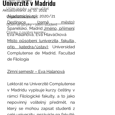
Univerzitě v Madridu
Učím se jazyky
Učím jazyky - jsem učitel
Aktualizováno:
25. 10. 2024
Akademický rok
: 2020/21 
Organizace párty
Destinace (země, město)
: 
Učím se jazyky - jsem student
Španělsko, Madrid 
Jméno, příjmení
: 
Články z osobní kroniky
Eva Halanová, Eva Hlaváčková 
Místo působení (univerzita, fakulta, 
příp. katedra/ústav):
 Universidad 
Complutense de Madrid, Facultad 
de Filología 
Zimní semestr – Eva Halanová
Lektorát na Univerzitě Complutense 
v Madridu vypisuje kurzy češtiny v 
rámci Filologické fakulty, a to jako 
nepovinný volitelný předmět, na 
který se mohou zapsat studenti z 
celé univerzity, nezávisle na fakultě. 