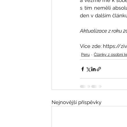
a vezme mě k sobě 
s tím neměli absol
den v dalším článku
Aktualizace z roku 20
Více zde: https://
Peru
Články z osobní k
Nejnovější příspěvky