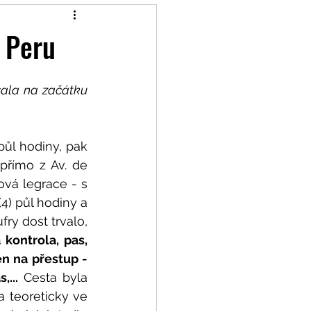
, Peru
ala na začátku 
ůl hodiny, pak 
přímo z Av. de 
vá legrace - s 
4) půl hodiny a 
fry dost trvalo, 
kontrola, pas, 
en na přestup - 
,...
 Cesta byla 
 teoreticky ve 