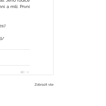
i. Jeho rodiče 
 a milí. První 
s:)
zd/
Zobrazit vše