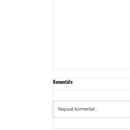
Komentáře
Napsat komentář...
Články z osobní kroniky: Příjezd