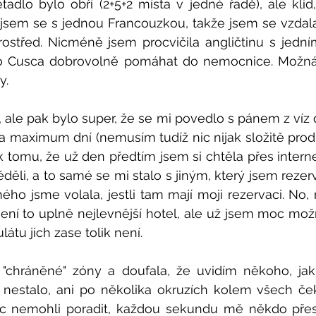
etadlo bylo obří (2+5+2 místa v jedné řadě), ale klid,
 jsem se s jednou Francouzkou, takže jsem se vzdal
rostřed. Nicméně jsem procvičila angličtinu s jedn
do Cusca dobrovolně pomáhat do nemocnice. Možná
y.
 ale pak bylo super, že se mi povedlo s pánem z víz d
a maximum dní (nemusím tudíž nic nijak složitě prodlu
 tomu, že už den předtím jsem si chtěla přes interne
děli, a to samé se mi stalo s jiným, který jsem rezerv
o jsme volala, jestli tam mají moji rezervaci. No, n
ení to uplně nejlevnější hotel, ale už jsem moc mož
látu jich zase tolik není. 
 "chráněné" zóny a doufala, že uvidím někoho, j
nestalo, ani po několika okruzích kolem všech čekaj
c nemohli poradit, každou sekundu mě někdo přesv