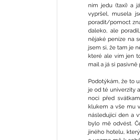
ním jedu (taxi) a 
vypršel, musela j
poradit/pomoct zná
daleko, ale poradil
nějaké peníze na s
jsem si, že tam je n
které ale vím jen t
mail a já si pasivn
Podotýkám, že to už
je od té univerzity 
noci před svátkam
klukem a vše mu vys
následující den a v
bylo mě odvést. Če
jiného hotelu, kter