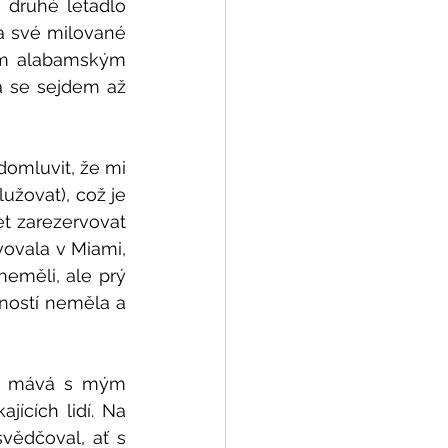
 druhé letadlo 
a své milované 
ím alabamským 
 se sejdem až 
omluvit, že mi 
žovat), což je 
t zarezervovat 
ovala v Miami, 
eměli, ale prý 
ností neměla a 
ak mává s mým 
ících lidí. Na 
ědčoval, ať s 