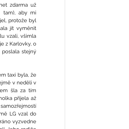
net zdarma už 
 tam), aby mi 
l, protože byl 
la jít vyměnit 
 vzali, všimla 
 je z Karlovky, o 
poslala stejný 
 taxi byla, že 
ejmě v neděli v 
em šla za tím 
lka přijela až 
e samozřejmostí 
 mě LG vzal do 
 ráno vyzvedne 