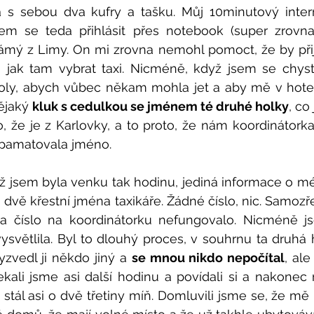
já s sebou dva kufry a tašku. Můj 10minutový inter
sem se teda přihlásit přes notebook (super zrovna
mý z Limy. On mi zrovna nemohl pomoct, že by přije
, jak tam vybrat taxi. Nicméně, když jsem se chysta
oly, abych vůbec někam mohla jet a aby mě v hotelu
ějaký 
kluk s cedulkou se jménem té druhé holky
, co
o, že je z Karlovky, a to proto, že nám koordinátorka 
ě pamatovala jméno.
 jsem byla venku tak hodinu, jediná informace o mém
a dvě křestní jména taxikáře. Žádné číslo, nic. Samozř
a číslo na koordinátorku nefungovalo. Nicméně js
větlila. Byl to dlouhý proces, v souhrnu ta druhá ho
yzvedl ji někdo jiný a 
se mnou nikdo nepočítal
, al
kali jsme asi další hodinu a povídali si a nakonec
ý stál asi o dvě třetiny míň. Domluvili jsme se, že mě