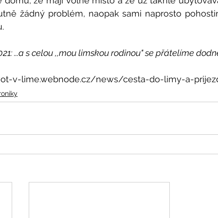
domů, že mají volné místo a že už takhle ubytovával
utně žádný problém, naopak sami naprosto pohostinní
.
21: ...a s celou ,,mou limskou rodinou" se přátelíme dodne
zivot-v-lime.webnode.cz/news/cesta-do-limy-a-prije
roniky