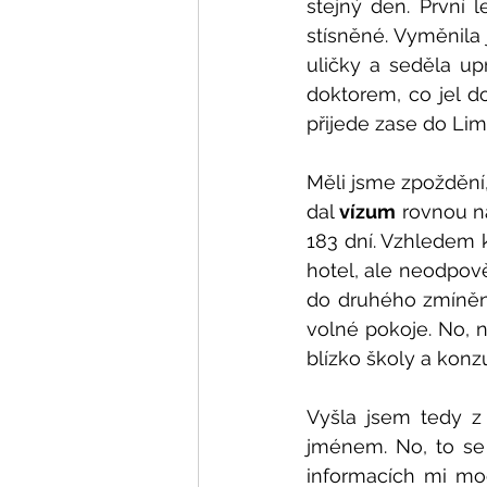
stejný den. První l
stísněné. Vyměnila
uličky a seděla up
doktorem, co jel 
přijede zase do Lim
Měli jsme zpoždění,
dal 
vízum
 rovnou n
183 dní. Vzhledem k
hotel, ale neodpově
do druhého zmíněnéh
volné pokoje. No, n
blízko školy a konzu
Vyšla jsem tedy z
jménem. No, to se 
informacích mi mo