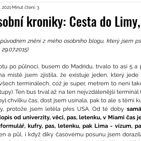
. 2021
Minut čtení: 3
Články z osobní kroniky
sobní kroniky: Cesta do Limy
v původním znění z mého osobního blogu, který jsem ps
 29.07.2015)
tu po půlnoci, busem do Madridu, trvalo to asi 5 a p
a místě jsem zjistila, že existuje jeden, který jede 
všech terminálech, což je super, metrem to není tako
py). Ten bus trval až na ten nejvzdálenější terminál (
i byl chvilku čas, dost jsem usínala, pak to ale s těmi ku
y, protože jsem letěla přes USA. Od té doby 
samá 
dopis od univerzity, věci, pas, letenku, v Miami čas j
 formulář, kufry, pas, letenku, pak Lima - vízum, pas
den a půl, i když díky časovému posunu jsem dorazila