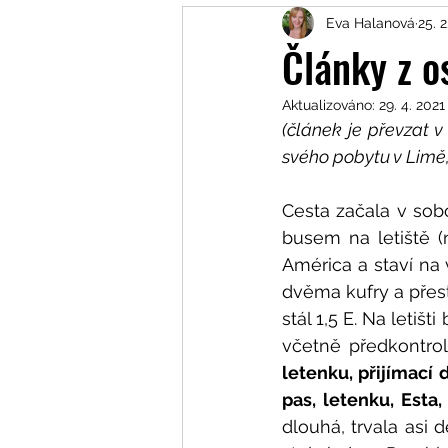
Eva Halanová
25. 2
Učím se jazyky - jsem student
Články z o
Aktualizováno:
29. 4. 2021
(článek je převzat 
svého pobytu v Limě,
Cesta začala v sobo
busem na letiště (n
América a staví na 
dvěma kufry a přestu
stál 1,5 E. Na letišt
včetně předkontrol
letenku, přijímací 
pas, letenku, Esta,
dlouhá, trvala asi 