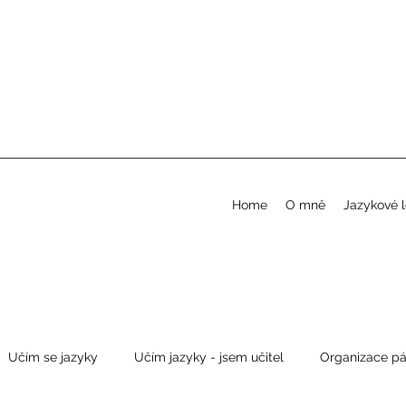
Home
O mně
Jazykové 
Učím se jazyky
Učím jazyky - jsem učitel
Organizace pá